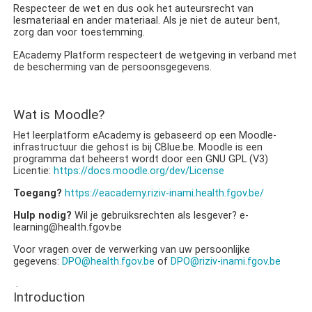
Respecteer de wet en dus ook het auteursrecht van
lesmateriaal en ander materiaal. Als je niet de auteur bent,
zorg dan voor toestemming.
E
Academy Platform
respecteert de wetgeving in verband met
de bescherming van de persoonsgegevens.
Wat is Moodle?
Het leerplatform eAcademy is gebaseerd op een Moodle-
infrastructuur die gehost is bij CBlue.be. Moodle is een
programma dat beheerst wordt door een GNU GPL (V3)
Licentie:
https://docs.moodle.org/dev/License
Toegang?
https://eacademy.riziv-inami.health.fgov.be/
Hulp nodig?
Wil je gebruiksrechten als lesgever?
e‐
learning@health.fgov.be
Voor vragen over de verwerking van uw persoonlijke
gegevens:
DPO@health.fgov.be
of
DPO@riziv-inami.fgov.be
.
Introduction