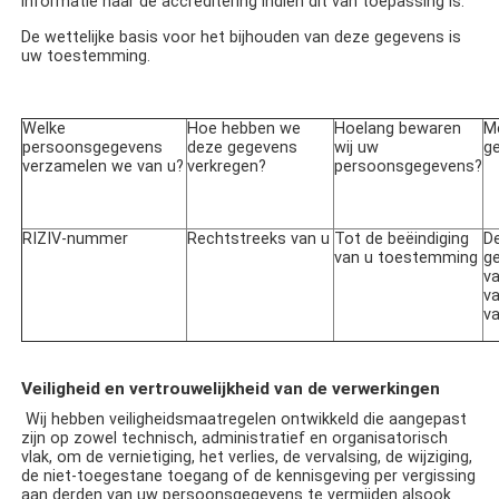
informatie naar de accreditering indien dit van toepassing is.
De wettelijke basis voor het bijhouden van deze gegevens is
uw toestemming.
Welke
Hoe hebben we
Hoelang bewaren
M
persoonsgegevens
deze gegevens
wij uw
g
verzamelen we van u?
verkregen?
persoonsgegevens?
RIZIV-nummer
Rechtstreeks van u
Tot de beëindiging
D
van u toestemming
g
va
va
v
Veiligheid en vertrouwelijkheid van de verwerkingen
Wij hebben veiligheidsmaatregelen ontwikkeld die aangepast
zijn op zowel technisch, administratief en organisatorisch
vlak, om de vernietiging, het verlies, de vervalsing, de wijziging,
de niet-toegestane toegang of de kennisgeving per vergissing
aan derden van uw persoonsgegevens te vermijden alsook