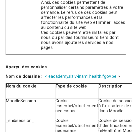
Ainsi, ces cookies permettent de
personnaliser certains paramètres à votre
demande. Le refus de ces cookies peut
affecter les performances et la
fonctionnalité du site web et limiter l'accès
au contenu du site web.
Ces cookies peuvent être installés par
nous ou par des fournisseurs tiers dont
nous avons ajouté les services à nos
pages.
Aperçu des cookies
Nom de domaine :
<
eacademy.riziv-inami.health.fgov.be
>
Nom du cookie
Type de cookie
Description
MoodleSession
Cookie
Cookie de sessio
essentiel/strictement
à l'utilisateur de 
nécessaire
dans Moodle.
_shibsession_
Cookie
Cookie de session
essentiel/strictement
d'identification en
nécessaire
(eHealth) et Moo