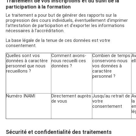
Traitement de vos inscriptions et du suivi de la
participation à la formation
Le traitement a pour but de générer des rapports sur la
progression des cours individuels, éventuellement d'imprimer
l'attestation de participation et d'exporter les informations
nécessaires à l'accréditation.
La base légale de la tenue de ces données est votre
consentement.
Quelles sont vos
Comment avons-
Combien de temps
Av
données à caractère
nous recueilli ces
conservons-nous
el
personnel que nous
données ?
vos données à
recueillons ?
caractère
personnel ?
Numéro INAMI
Directement auprès
Jusqu'au retrait de
Av
de vous
votre
la
consentement
en
lé
Sécurité et confidentialité des traitements