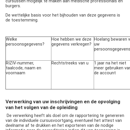
cursussen mogelijk te maken aan medische professionals en
burgers.
De wettelijke basis voor het bijhouden van deze gegevens is
de toestemming.
Welke
Hoe hebben we deze
Hoelang bewaren w
persoonsgegevens?
gegevens verkregen?
uw
persoonsgegeven
RIZIV-nummer,
Rechtstreeks van u
1 jaar na het niet
taalcode, naam en
meer gebruiken va
voornaam
de account
Verwerking van uw inschrijvingen en de opvolging
van het volgen van de opleiding
De verwerking heeft als doel om de rapportering te genereren
van de individuele cursusvoortgang, eventueel het attest van
deelname af te drukken en het exporteren van de nodige