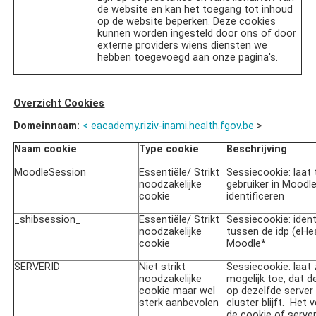
de website en kan het toegang tot inhoud
op de website beperken. Deze cookies
kunnen worden ingesteld door ons of door
externe providers wiens diensten we
hebben toegevoegd aan onze pagina's.
Overzicht Cookies
Domeinnaam:
<
eacademy.riziv-inami.health.fgov.be
>
Naam cookie
Type cookie
Beschrijving
MoodleSession
Essentiële/ Strikt
Sessiecookie: laat
noodzakelijke
gebruiker in Moodle
cookie
identificeren
_shibsession_
Essentiële/ Strikt
Sessiecookie: identi
noodzakelijke
tussen de idp (eHe
cookie
Moodle*
SERVERID
Niet strikt
Sessiecookie: laat 
noodzakelijke
mogelijk toe, dat d
cookie maar wel
op dezelfde server
sterk aanbevolen
cluster blijft. Het 
de cookie of server